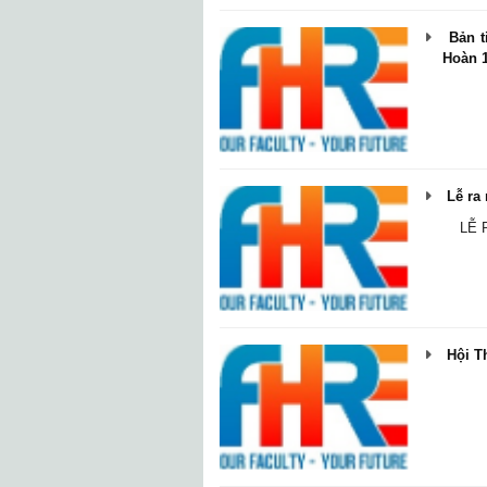
Bản ti
Hoàn 1
Lễ ra 
LỄ RA
Hội T