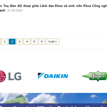
in Toạ đàm đối thoại giữa Lãnh đạo Khoa và sinh viên Khoa Công ng
lạnh
21-03-2022
1
2
3
4
5
6
Cuối »