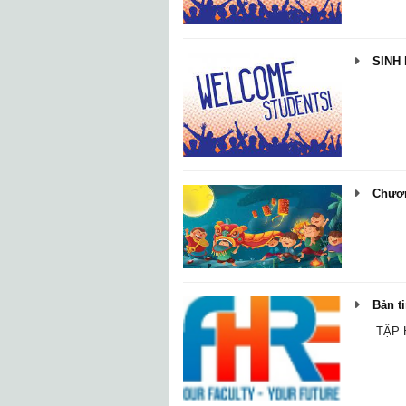
SINH 
Chươn
Bản ti
TẬP H