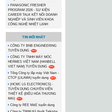
PANASONIC FRESHER
PROGRAM 2026 - SỰ KIỆN
CAREER TALK KẾT NỐI DOANH
NGHIỆP VÀ SINH VIÊN KHOA
CÔNG NGHỆ NHIỆT LẠNH
TIN MỚI NHẤT
CÔNG TY BNB ENGINEERING
TUYỂN DỤNG
CÔNG TY TNHH MÁY MÓC
HERMES VIỆT NAM (HANBELL
VIET NAM) TUYỂN DỤNG
Tổng Công ty lắp máy Việt Nam -
CTCP (LILAMA) tuyển dụng
[HCMC LG ELECTRONICS] -
TUYỂN DỤNG CHUYÊN VIÊN
THIẾT KẾ (ĐIỀU HÒA THƯƠNG
MẠI)
Công ty REE M&E tuyển dụng
Công ty TNHH Kỹ thuật Taikisha