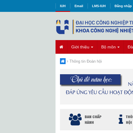
IUH
Email
LMS-IUH
Đăng nhập
Giới thiệu
Bộ môn
Đà
Thông tin Đoàn hội
BAN CHẤP
THÔ
HÀNH
HỘI