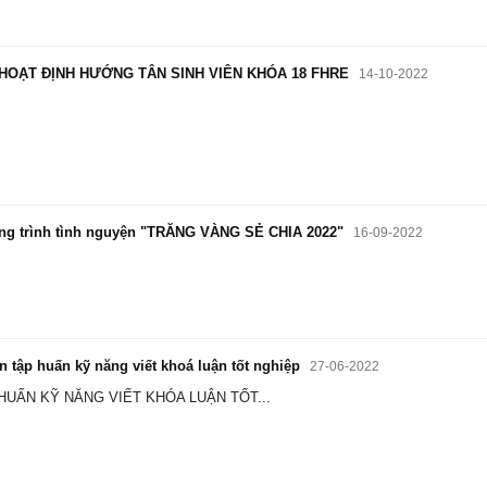
HOẠT ĐỊNH HƯỚNG TÂN SINH VIÊN KHÓA 18 FHRE
14-10-2022
g trình tình nguyện "TRĂNG VÀNG SẺ CHIA 2022"
16-09-2022
n tập huấn kỹ năng viết khoá luận tốt nghiệp
27-06-2022
UẤN KỸ NĂNG VIẾT KHÓA LUẬN TỐT...