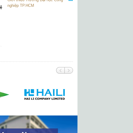
nghiệp TP.HCM
hệ