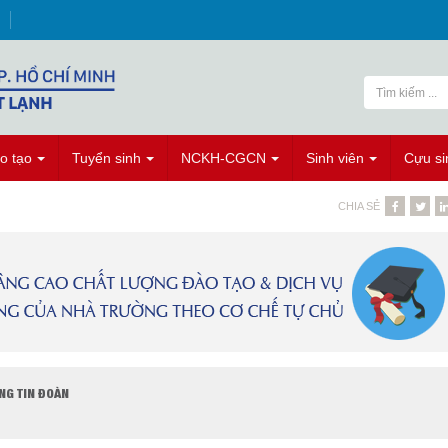
o tạo
Tuyển sinh
NCKH-CGCN
Sinh viên
Cựu si
CHIA SẺ
NG TIN ĐOÀN