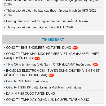
2026)
Thông báo về việc nộp báo cáo thực tập doanh nghiệp HK3 (2025-
2026)
Hướng dẫn hồ sơ xét tốt nghiệp và các biểu mẫu đính kèm
Thông báo về việc xét cấp học bổng R.E.E 2026
TIN MỚI NHẤT
CÔNG TY BNB ENGINEERING TUYỂN DỤNG
CÔNG TY TNHH MÁY MÓC HERMES VIỆT NAM (HANBELL VIET
NAM) TUYỂN DỤNG
Tổng Công ty lắp máy Việt Nam - CTCP (LILAMA) tuyển dụng
[HCMC LG ELECTRONICS] - TUYỂN DỤNG CHUYÊN VIÊN THIẾT
KẾ (ĐIỀU HÒA THƯƠNG MẠI)
Công ty REE M&E tuyển dụng
Công ty TNHH Kỹ thuật Taikisha Việt Nam tuyển dụng
DAIKIN PHÚ QUỐC TUYỂN DỤNG
CÔNG TY TNHH XÂY DỰNG LƯU NGUYÊN TUYỂN DỤNG