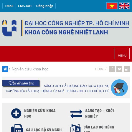
Email
LMS-IUH
Đăng nhập
MENU
Nghiên cứu khoa học
CHIA SẺ
NGHIÊN CỨU KHOA
SÁNG TẠO – KHỞI
HỌC
NGHIỆP
CÂU LẠC BỘ TIẾNG
CÂU LẠC BỘ SV NCKH