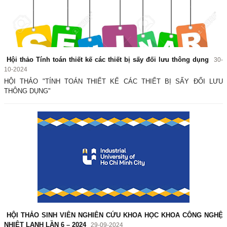
Hội thảo Tính toán thiết kế các thiết bị sấy đối lưu thông dụng
30-
10-2024
HỘI THẢO "TÍNH TOÁN THIẾT KẾ CÁC THIẾT BỊ SẤY ĐỐI LƯU
THÔNG DỤNG"
HỘI THẢO SINH VIÊN NGHIÊN CỨU KHOA HỌC KHOA CÔNG NGHỆ
NHIỆT LẠNH LẦN 6 – 2024
29-09-2024