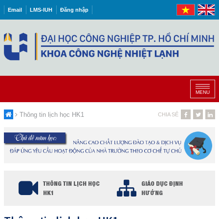
Email
LMS-IUH
Đăng nhập
MENU
Thông tin lịch học HK1
CHIA SẺ
THÔNG TIN LỊCH HỌC
GIÁO DỤC ĐỊNH
HK1
HƯỚNG