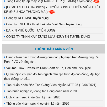
Tổng Công ty lắp máy Việt Nam - CTCP (LILAMA) tuyển dụng
[HCMC LG ELECTRONICS] - TUYỂN DỤNG CHUYÊN VIÊN THIẾT
KẾ (ĐIỀU HÒA THƯƠNG MẠI)
Công ty REE M&E tuyển dụng
Công ty TNHH Kỹ thuật Taikisha Việt Nam tuyển dụng
DAIKIN PHÚ QUỐC TUYỂN DỤNG
CÔNG TY TNHH XÂY DỰNG LƯU NGUYÊN TUYỂN DỤNG
THÔNG BÁO GIẢNG VIÊN
Bảng chiều dài tương đương của các phụ kiện trên đường ống Pe,
Peh, PVC với ống từ...
Volume Flow - Pressure Drop Chart of Pe, Peh and PVC pipe
Quyết định chuyển đổi tên ngành đào tạo trình độ cao đẳng, đại học
theo thông tư số...
Tập Huấn Khóa Đào Tạo Giảng Viên Nguồn MTT 03 (10/04/2021)
Tập huấn nghiệp vụ công tác Công đoàn năm 2020
Lich khám sức khỏe định kỳ năm 2020
Thông báo khám sức khỏe định kỳ năm 2020