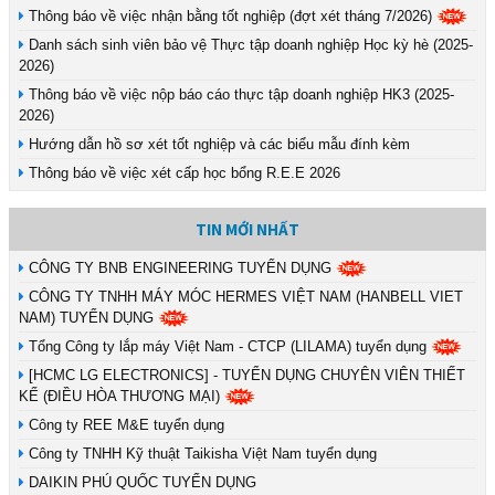
Thông báo về việc nhận bằng tốt nghiệp (đợt xét tháng 7/2026)
Danh sách sinh viên bảo vệ Thực tập doanh nghiệp Học kỳ hè (2025-
2026)
Thông báo về việc nộp báo cáo thực tập doanh nghiệp HK3 (2025-
2026)
Hướng dẫn hồ sơ xét tốt nghiệp và các biểu mẫu đính kèm
Thông báo về việc xét cấp học bổng R.E.E 2026
TIN MỚI NHẤT
CÔNG TY BNB ENGINEERING TUYỂN DỤNG
CÔNG TY TNHH MÁY MÓC HERMES VIỆT NAM (HANBELL VIET
NAM) TUYỂN DỤNG
Tổng Công ty lắp máy Việt Nam - CTCP (LILAMA) tuyển dụng
[HCMC LG ELECTRONICS] - TUYỂN DỤNG CHUYÊN VIÊN THIẾT
KẾ (ĐIỀU HÒA THƯƠNG MẠI)
Công ty REE M&E tuyển dụng
Công ty TNHH Kỹ thuật Taikisha Việt Nam tuyển dụng
DAIKIN PHÚ QUỐC TUYỂN DỤNG