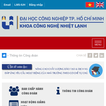
Email
LMS-IUH
Đăng nhập
MENU
Thông tin Công đoàn
CHIA SẺ
BAN CHẤP HÀNH
THÔNG TIN CÔNG ĐOÀN
CÔNG ĐOÀN
HOẠT ĐỘNG GIẢNG