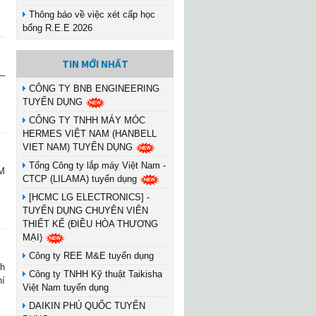
Thông báo về việc xét cấp học
bổng R.E.E 2026
TIN MỚI NHẤT
–
CÔNG TY BNB ENGINEERING
TUYỂN DỤNG
CÔNG TY TNHH MÁY MÓC
HERMES VIỆT NAM (HANBELL
VIET NAM) TUYỂN DỤNG
Tổng Công ty lắp máy Việt Nam -
M
CTCP (LILAMA) tuyển dụng
[HCMC LG ELECTRONICS] -
TUYỂN DỤNG CHUYÊN VIÊN
THIẾT KẾ (ĐIỀU HÒA THƯƠNG
MẠI)
Công ty REE M&E tuyển dụng
nh
Công ty TNHH Kỹ thuật Taikisha
hí
Việt Nam tuyển dụng
DAIKIN PHÚ QUỐC TUYỂN