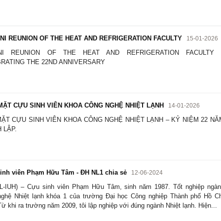
I REUNION OF THE HEAT AND REFRIGERATION FACULTY
15-01-2026
NI REUNION OF THE HEAT AND REFRIGERATION FACULTY 
RATING THE 22ND ANNIVERSARY
ẶT CỰU SINH VIÊN KHOA CÔNG NGHỆ NHIỆT LẠNH
14-01-2026
ẶT CỰU SINH VIÊN KHOA CÔNG NGHỆ NHIỆT LẠNH – KỶ NIỆM 22 NĂ
 LẬP.
inh viên Phạm Hữu Tâm - ĐH NL1 chia sẻ
12-06-2024
-IUH) – Cựu sinh viên Phạm Hữu Tâm, sinh năm 1987. Tốt nghiệp ngà
ghệ Nhiệt lạnh khóa 1 của trường Đại học Công nghiệp Thành phố Hồ C
Từ khi ra trường năm 2009, tôi lập nghiệp với đúng ngành Nhiệt lạnh. Hiện...