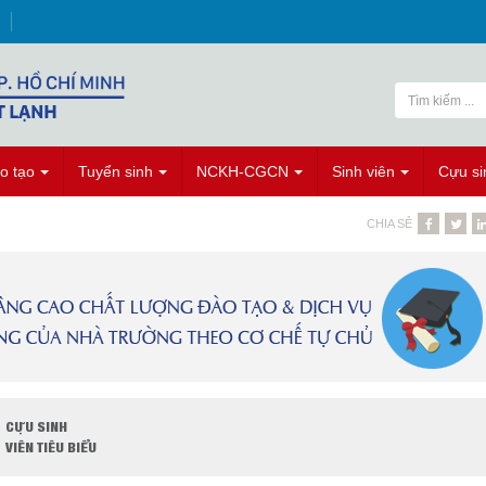
o tạo
Tuyển sinh
NCKH-CGCN
Sinh viên
Cựu si
CHIA SẺ
CỰU SINH
VIÊN TIÊU BIỂU