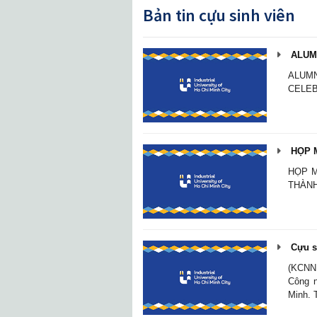
Bản tin cựu sinh viên
ALUMN
ALUM
CELEB
HỌP M
HỌP M
THÀNH
Cựu s
(KCNNL
Công n
Minh. 