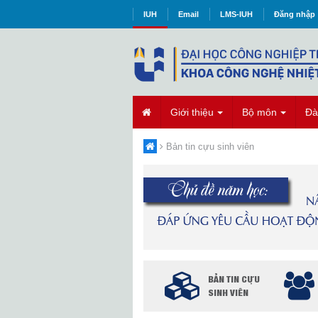
IUH
Email
LMS-IUH
Đăng nhập
Giới thiệu
Bộ môn
Đà
Bản tin cựu sinh viên
BẢN TIN CỰU
SINH VIÊN