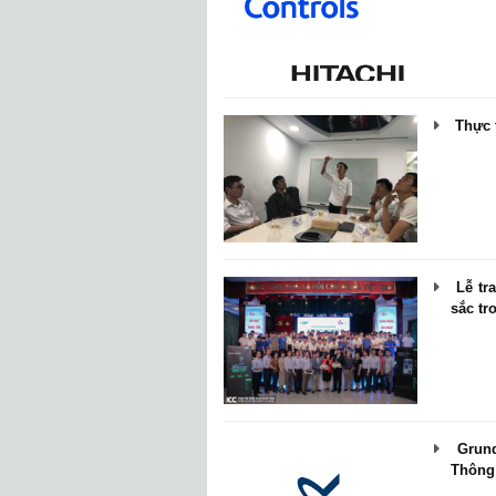
Thực t
Lễ tra
sắc tr
Grund
Thông