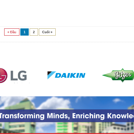
« Đầu
1
2
Cuối »