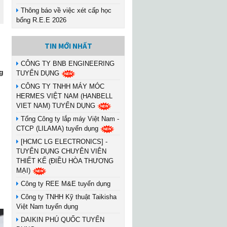
Thông báo về việc xét cấp học
bổng R.E.E 2026
TIN MỚI NHẤT
CÔNG TY BNB ENGINEERING
g
TUYỂN DỤNG
CÔNG TY TNHH MÁY MÓC
HERMES VIỆT NAM (HANBELL
VIET NAM) TUYỂN DỤNG
Tổng Công ty lắp máy Việt Nam -
CTCP (LILAMA) tuyển dụng
[HCMC LG ELECTRONICS] -
TUYỂN DỤNG CHUYÊN VIÊN
THIẾT KẾ (ĐIỀU HÒA THƯƠNG
MẠI)
Công ty REE M&E tuyển dụng
Công ty TNHH Kỹ thuật Taikisha
Việt Nam tuyển dụng
DAIKIN PHÚ QUỐC TUYỂN