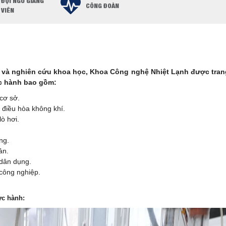
ĐỘI NGŨ GIẢNG
CÔNG ĐOÀN
VIÊN
y và nghiên cứu khoa học, Khoa Công nghệ Nhiệt Lạnh được tran
c hành bao gồm:
 cơ sở.
 điều hòa không khí.
lò hơi.
ng.
ản.
 dân dụng.
công nghiệp.
.
ực hành: