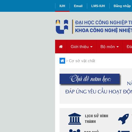
IUH
Email
LMS-IUH
Đăng nhập
Giới thiệu
Bộ môn
Đà
Cơ sở vật chất
LỊCH SỬ HÌNH
THÀNH