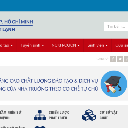
o tạo
Tuyển sinh
NCKH-CGCN
Sinh viên
Cựu si
CHIA SẺ
TẦM NHÌN SỨ
CHIẾN LƯỢC
CƠ SỞ VẬT
MỆNH
PHÁT TRIỂN
CHẤT