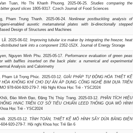
Van Tuan, Ho Thi Khanh Phuong. 2025-06-25.
Studies comparing the
bitter gourd slices
1805-9317. Czech Journal of Food Sciences
g, Pham Trung Thanh. 2025-06-24.
Nonlinear postbuckling analysis of
igami-enabled auxetic metamaterial plates with bi-directionally stepped
ased Design of Structures and Machines
 Lễ. 2025-06-02.
Improving tubular ice maker by integrating the freezer, heat
distributed tank into a component
2352-152X. Journal of Energy Storage
en, Nguyen Minh Phu. 2025-05-17.
Performance evaluation of green peas
er with baffles inserted on the back plate: a numerical and experimental
ermal Analysis and Calorimetry
, Phạm Lê Trọng Phúc. 2025-03-12.
GIẢI PHÁP TỰ ĐỘNG HÓA THIẾT KẾ
U HÒA KHÔNG KHÍ CHO DỰ ÁN ÁP DỤNG CÔNG NGHỆ BIM DỰA TRÊN
AMO
978-604-920-279-7. Hội Nghị Khoa Học Trẻ - YSC2024
hôi, Đào Minh Đạo, Đặng Thị Thùy Trang. 2025-03-12.
PHÂN TÍCH HIỆU
HỐNG HVAC TRÊN CƠ SỞ TIÊU CHUẨN LEED THÔNG QUA MÔ HÌNH
 Khoa Học Trẻ - YSC2024
iết. 2025-03-12.
TÍNH TOÁN, THIẾT KẾ MÔ HÌNH SẤY DỨA BẰNG ĐIỆN
604-920-279-7. Hội nghị Khoa học Trẻ lần 6