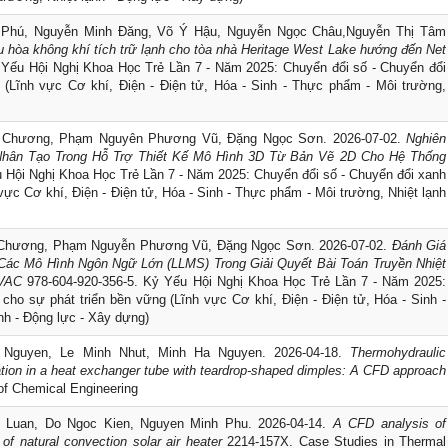
Phú, Nguyễn Minh Đăng, Võ Ý Hậu, Nguyễn Ngọc Châu,Nguyễn Thị Tâm
u hòa không khí tích trữ lạnh cho tòa nhà Heritage West Lake hướng đến Net
 Yếu Hội Nghị Khoa Học Trẻ Lần 7 - Năm 2025: Chuyển đổi số - Chuyển đổi
 (Lĩnh vực Cơ khí, Điện - Điện tử, Hóa - Sinh - Thực phẩm - Môi trường,
 Chương, Phạm Nguyên Phương Vũ, Đặng Ngọc Sơn. 2026-07-02.
Nghiên
Nhân Tạo Trong Hỗ Trợ Thiết Kế Mô Hình 3D Từ Bản Vẽ 2D Cho Hệ Thống
 Hội Nghị Khoa Học Trẻ Lần 7 - Năm 2025: Chuyển đổi số - Chuyển đổi xanh
vực Cơ khí, Điện - Điện tử, Hóa - Sinh - Thực phẩm - Môi trường, Nhiệt lạnh
 Chương, Phạm Nguyễn Phương Vũ, Đặng Ngọc Sơn. 2026-07-02.
Đánh Giá
Các Mô Hình Ngôn Ngữ Lớn (LLMS) Trong Giải Quyết Bài Toán Truyền Nhiệt
HVAC
978-604-920-356-5. Kỷ Yếu Hội Nghị Khoa Học Trẻ Lần 7 - Năm 2025:
cho sự phát triển bền vững (Lĩnh vực Cơ khí, Điện - Điện tử, Hóa - Sinh -
nh - Động lực - Xây dựng)
 Nguyen, Le Minh Nhut, Minh Ha Nguyen. 2026-04-18.
Thermohydraulic
ation in a heat exchanger tube with teardrop-shaped dimples: A CFD approach
of Chemical Engineering
 Luan, Do Ngoc Kien, Nguyen Minh Phu. 2026-04-14.
A CFD analysis of
of natural convection solar air heater
2214-157X. Case Studies in Thermal