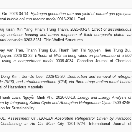
l Go. 2026-04-14.
Hydrogen generation rate and yield of natural gas pyrolysis
etal bubble column reactor model
0016-2361. Fuel
Raj Kiran, Xin Yang, Pham Trung Thanh. 2026-03-27.
Effect of discontinuous
ally nonlinear bending and stress response of thick composite plates via
ural networks
0263-8231. Thin-Walled Structures
ay Van Tran, Thanh Trung Bui, Thanh Tam Thi Nguyen, Hieu Trung Bui,
Nguyen. 2026-03-23.
Effects of NH3 co-firing ratios on performance of a 500
r using a compartment model
0008-4034. Canadian Journal of Chemical
i Dong Kim, Uen-Do Lee. 2026-03-20.
Destruction and removal of nitrogen
oride (SF6), and tetrafluoromethane (CF4) via three-stage molten-metal bubble
l of Hazardous Materials
Thanh Luân, Nguyễn Minh Phú. 2026-03-18.
Energy and Exergy Analysis of
 by Integrating Kalina Cycle and Absorption Refrigeration Cycle
2509-4246.
on for Sustainability
-01.
Assessment Of H2O-LiBr Absorption Refrigerator Driven by Parabolic
 Conditioning in Ho Chi Minh City
1301-9724. International Journal of