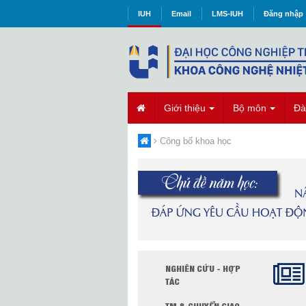
IUH
Email
LMS-IUH
Đăng nhập
Giới thiệu
Bộ môn
Đà
Công bố khoa học
NGHIÊN CỨU - HỢP
TÁC