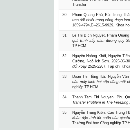
Transfer
30
Phạm Quang Phú, Bùi Trung Thà
trao đổi nhiệt trong công đoạn l
1859-4794,E--2615-9929. Khoa họ
31
Lê Thị Bích Nguyệt, Phạm Quang 
quá trình sấy sâm đương quy
25
TP.HCM
32
Nguyễn Hoàng Khôi, Nguyễn Tiến
Cường, Ngô Ích Sơn. 2025-06-3
đốt xoáy
2525-2267. Tạp chí Khoa
33
Đoàn Thị Hồng Hải, Nguyễn Văn
các máy lạnh hai cấp dùng môi c
nghiệp TP.HCM
34
Thanh Tam Thi Nguyen, Phu Qu
Transfer Problem in The Freezing
35
Nguyễn Trung Kiên, Cao Trung Hậ
đoán đặc tính lôi cuốn của eject
Trường Đại học Công nghiệp TP