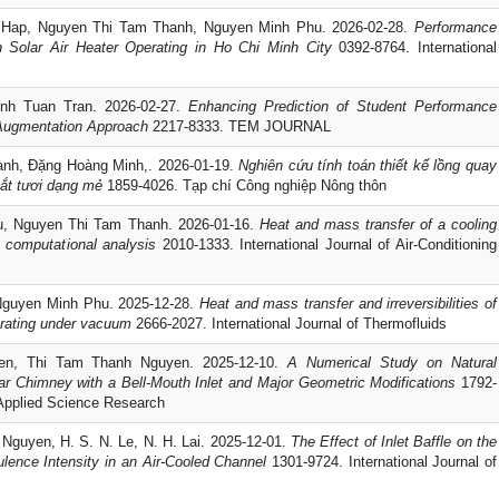
 Hap, Nguyen Thi Tam Thanh, Nguyen Minh Phu. 2026-02-28.
Performance
n Solar Air Heater Operating in Ho Chi Minh City
0392-8764. International
nh Tuan Tran. 2026-02-27.
Enhancing Prediction of Student Performance
Augmentation Approach
2217-8333. TEM JOURNAL
nh, Đặng Hoàng Minh,. 2026-01-19.
Nghiên cứu tính toán thiết kế lồng quay
ắt tươi dạng mẻ
1859-4026. Tạp chí Công nghiệp Nông thôn
u, Nguyen Thi Tam Thanh. 2026-01-16.
Heat and mass transfer of a cooling
 computational analysis
2010-1333. International Journal of Air-Conditioning
guyen Minh Phu. 2025-12-28.
Heat and mass transfer and irreversibilities of
perating under vacuum
2666-2027. International Journal of Thermofluids
en, Thi Tam Thanh Nguyen. 2025-12-10.
A Numerical Study on Natural
lar Chimney with a Bell-Mouth Inlet and Major Geometric Modifications
1792-
Applied Science Research
 Nguyen, H. S. N. Le, N. H. Lai. 2025-12-01.
The Effect of Inlet Baffle on the
ulence Intensity in an Air-Cooled Channel
1301-9724. International Journal of