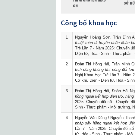
TM & CHUYỂN GIAO
SỞ HỮ
CN
Công bố khoa học
1
Nguyễn Hoàng Sơn, Trần Đình A
thuật toán di truyền chẩn đoán hư
Trẻ Lần 7 - Năm 2025: Chuyển đổi
Điện tử, Hóa - Sinh - Thực phẩm -
2
Đoàn Thị Hồng Hải, Trần Minh Q
tích dòng không khí nóng đối lưu
Nghị Khoa Học Trẻ Lần 7 - Năm 20
Cơ khí, Điện - Điện tử, Hóa - Sin
3
Đoàn Thị Hồng Hải, Đoàn Hải Ng
hồng ngoại kết hợp điện trở, năng
2025: Chuyển đổi số - Chuyển đổi
Sinh - Thực phẩm - Môi trường, N
4
Nguyễn Văn Dũng / Nguyễn Thanh
pháp sấy hồng ngoại kết hợp điệ
Lần 7 - Năm 2025: Chuyển đổi số 
tử, Hóa - Sinh - Thực phẩm - Môi 