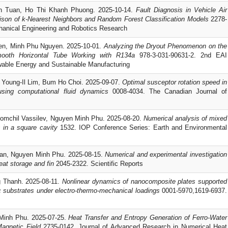
n Tuan, Ho Thi Khanh Phuong. 2025-10-14.
Fault Diagnosis in Vehicle Air
son of k-Nearest Neighbors and Random Forest Classification Models
2278-
chanical Engineering and Robotics Research
n, Minh Phu Nguyen. 2025-10-01.
Analyzing the Dryout Phenomenon on the
mooth Horizontal Tube Working with R134a
978-3-031-90631-2. 2nd EAI
wable Energy and Sustainable Manufacturing
 Young-Il Lim, Bum Ho Choi. 2025-09-07.
Optimal susceptor rotation speed in
 using computational fluid dynamics
0008-4034. The Canadian Journal of
omchil Vassilev, Nguyen Minh Phu. 2025-08-20.
Numerical analysis of mixed
 in a square cavity
1532. IOP Conference Series: Earth and Environmental
an, Nguyen Minh Phu. 2025-08-15.
Numerical and experimental investigation
heat storage and fin
2045-2322. Scientific Reports
 Thanh. 2025-08-11.
Nonlinear dynamics of nanocomposite plates supported
ic substrates under electro-thermo-mechanical loadings
0001-5970,1619-6937.
Minh Phu. 2025-07-25.
Heat Transfer and Entropy Generation of Ferro-Water
Magnetic Field
2735-0142. Journal of Advanced Research in Numerical Heat