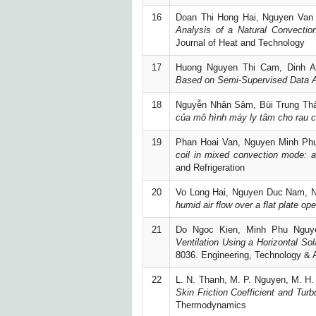
16
Doan Thi Hong Hai, Nguyen Van
Analysis of a Natural Convectio
Journal of Heat and Technology
17
Huong Nguyen Thi Cam, Dinh A
Based on Semi-Supervised Data 
18
Nguyễn Nhân Sâm, Bùi Trung Thà
của mô hình máy ly tâm cho rau c
19
Phan Hoai Van, Nguyen Minh Ph
coil in mixed convection mode: a
and Refrigeration
20
Vo Long Hai, Nguyen Duc Nam, N
humid air flow over a flat plate o
21
Do Ngoc Kien, Minh Phu Nguy
Ventilation Using a Horizontal So
8036. Engineering, Technology & 
22
L. N. Thanh, M. P. Nguyen, M. H.
Skin Friction Coefficient and Turb
Thermodynamics