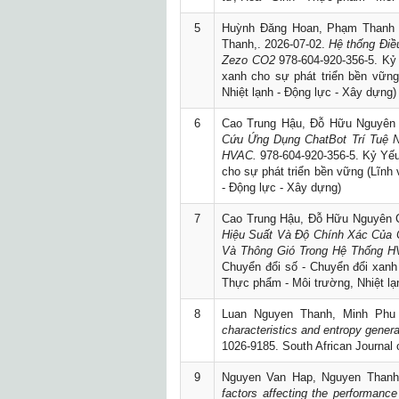
5
Huỳnh Đăng Hoan, Phạm Thanh 
Thanh,. 2026-07-02.
Hệ thống Điề
Zezo CO2
978-604-920-356-5. Kỷ
xanh cho sự phát triển bền vững
Nhiệt lạnh - Động lực - Xây dựng)
6
Cao Trung Hậu, Đỗ Hữu Nguyên
Cứu Ứng Dụng ChatBot Trí Tuệ 
HVAC.
978-604-920-356-5. Kỷ Yếu
cho sự phát triển bền vững (Lĩnh 
- Động lực - Xây dựng)
7
Cao Trung Hậu, Đỗ Hữu Nguyên
Hiệu Suất Và Độ Chính Xác Của 
Và Thông Gió Trong Hệ Thống 
Chuyển đổi số - Chuyển đổi xanh 
Thực phẩm - Môi trường, Nhiệt lạ
8
Luan Nguyen Thanh, Minh Phu
characteristics and entropy gener
1026-9185. South African Journal 
9
Nguyen Van Hap, Nguyen Thanh
factors affecting the performance 