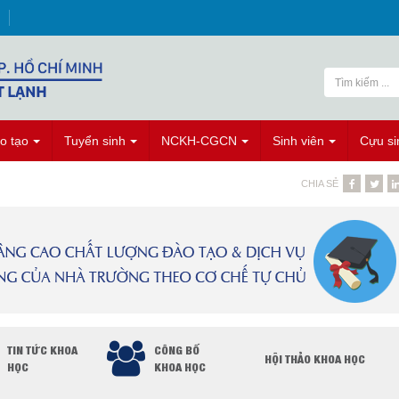
o tạo
Tuyển sinh
NCKH-CGCN
Sinh viên
Cựu si
CHIA SẺ
TIN TỨC KHOA
CÔNG BỐ
HỘI THẢO KHOA HỌC
HỌC
KHOA HỌC