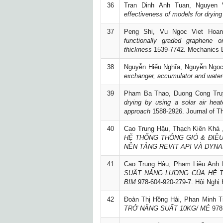
36
Tran Dinh Anh Tuan, Nguyen 
effectiveness of models for drying 
37
Peng Shi, Vu Ngoc Viet Hoan
functionally graded graphene or
thickness
1539-7742. Mechanics B
38
Nguyễn Hiếu Nghĩa, Nguyễn Ngọc
exchanger, accumulator and water-
39
Pham Ba Thao, Duong Cong Truy
drying by using a solar air heat
approach
1588-2926. Journal of Th
40
Cao Trung Hậu, Thạch Kiên Khá 
HỆ THỐNG THÔNG GIÓ & ĐIỀ
NỀN TẢNG REVIT API VÀ DYN
41
Cao Trung Hậu, Phạm Liêu Anh K
SUẤT NĂNG LƯỢNG CỦA HỆ T
BIM
978-604-920-279-7. Hội Nghị
42
Đoàn Thị Hồng Hải, Phan Minh Tr
TRỞ NĂNG SUẤT 10KG/ MẺ
978-