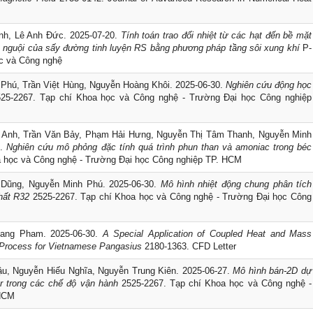
nh, Lê Anh Đức. 2025-07-20.
Tính toán trao đổi nhiệt từ các hạt đến bề mặt
àm nguội của sấy đường tinh luyện RS bằng phương pháp tầng sôi xung khí
P-
c và Công nghệ
Phú, Trần Việt Hùng, Nguyễn Hoàng Khôi. 2025-06-30.
Nghiên cứu động học
25-2267. Tạp chí Khoa học và Công nghệ - Trường Đại học Công nghiệp
 Anh, Trần Văn Bảy, Phạm Hải Hưng, Nguyễn Thị Tâm Thanh, Nguyễn Minh
0.
Nghiên cứu mô phỏng đặc tính quá trình phun than và amoniac trong béc
 học và Công nghệ - Trường Đại học Công nghiệp TP. HCM
 Dũng, Nguyễn Minh Phú. 2025-06-30.
Mô hình nhiệt động chung phân tích
hất R32
2525-2267. Tạp chí Khoa học và Công nghệ - Trường Đại học Công
ang Pham. 2025-06-30.
A Special Application of Coupled Heat and Mass
 Process for Vietnamese Pangasius
2180-1363. CFD Letter
u, Nguyễn Hiếu Nghĩa, Nguyễn Trung Kiên. 2025-06-27.
Mô hình bán-2D dự
or trong các chế độ vận hành
2525-2267. Tạp chí Khoa học và Công nghệ -
.HCM