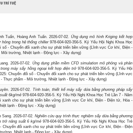
U TRÍ TUỆ
nh Tuấn, Hoàng Anh Tuấn. 2026-07-02.
Ứng dụng mô hình Kriging kết hợp
 hỏng trong hệ thống chiller
978-604-920-356-5. Kỷ Yếu Hội Nghị Khoa Học
 số - Chuyển đổi xanh cho sự phát triển bền vững (Lĩnh vực Cơ khí, Điện -
 Môi trường, Nhiệt lạnh - Động lực - Xây dựng)
uang. 2026-07-02.
Ứng dụng phần mềm CFD simulation mô phỏng và phân
 trong máy sấy hồng ngoại kết hợp điện trở
978-604-920-356-5. Kỷ Yếu Hội
25: Chuyển đổi số - Chuyển đổi xanh cho sự phát triển bền vững (Lĩnh vực
h - Thực phẩm - Môi trường, Nhiệt lạnh - Động lực - Xây dựng)
uyên. 2026-07-02.
Tính toán, thiết kế máy sấy dứa bằng phương pháp sấy
 suất 6kg/mẻ
978-604-920-356-5. Kỷ Yếu Hội Nghị Khoa Học Trẻ Lần 7 - Năm
 xanh cho sự phát triển bền vững (Lĩnh vực Cơ khí, Điện - Điện tử, Hóa -
hiệt lạnh - Động lực - Xây dựng)
 Sang. 2026-07-02.
Nghiên cứu quy trình thực nghiệm sấy dứa bằng phương
n trở năng suất 6 kg/mẻ
978-604-920-356-5. Kỷ Yếu Hội Nghị Khoa Học Trẻ
- Chuyển đổi xanh cho sự phát triển bền vững (Lĩnh vực Cơ khí, Điện - Điện
trường, Nhiệt lạnh - Động lực - Xây dựng)