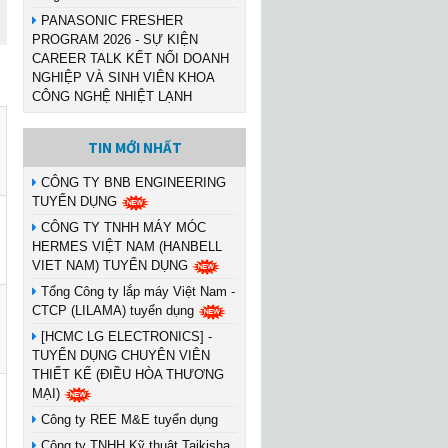
PANASONIC FRESHER
PROGRAM 2026 - SỰ KIỆN
CAREER TALK KẾT NỐI DOANH
NGHIỆP VÀ SINH VIÊN KHOA
CÔNG NGHỆ NHIỆT LẠNH
TIN MỚI NHẤT
CÔNG TY BNB ENGINEERING
TUYỂN DỤNG
CÔNG TY TNHH MÁY MÓC
HERMES VIỆT NAM (HANBELL
VIET NAM) TUYỂN DỤNG
Tổng Công ty lắp máy Việt Nam -
CTCP (LILAMA) tuyển dụng
[HCMC LG ELECTRONICS] -
TUYỂN DỤNG CHUYÊN VIÊN
THIẾT KẾ (ĐIỀU HÒA THƯƠNG
MẠI)
Công ty REE M&E tuyển dụng
Công ty TNHH Kỹ thuật Taikisha