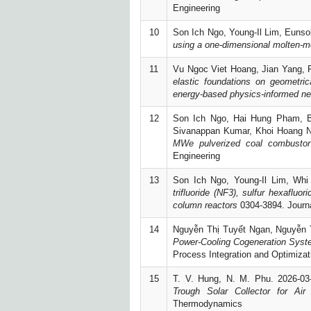
Engineering
10
Son Ich Ngo, Young-Il Lim, Eunso
using a one-dimensional molten-m
11
Vu Ngoc Viet Hoang, Jian Yang, 
elastic foundations on geometric
energy-based physics-informed ne
12
Son Ich Ngo, Hai Hung Pham, B
Sivanappan Kumar, Khoi Hoang 
MWe pulverized coal combusto
Engineering
13
Son Ich Ngo, Young-Il Lim, Wh
trifluoride (NF3), sulfur hexaflu
column reactors
0304-3894. Journa
14
Nguyễn Thị Tuyết Ngan, Nguyễn 
Power-Cooling Cogeneration System
Process Integration and Optimizati
15
T. V. Hung, N. M. Phu. 2026-03
Trough Solar Collector for Air
Thermodynamics