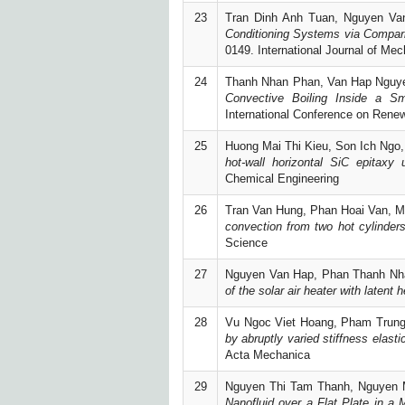
23
Tran Dinh Anh Tuan, Nguyen Va
Conditioning Systems via Compari
0149. International Journal of Me
24
Thanh Nhan Phan, Van Hap Nguye
Convective Boiling Inside a S
International Conference on Rene
25
Huong Mai Thi Kieu, Son Ich Ngo,
hot-wall horizontal SiC epitaxy
Chemical Engineering
26
Tran Van Hung, Phan Hoai Van, M
convection from two hot cylinders
Science
27
Nguyen Van Hap, Phan Thanh Nh
of the solar air heater with latent 
28
Vu Ngoc Viet Hoang, Pham Trung
by abruptly varied stiffness elast
Acta Mechanica
29
Nguyen Thi Tam Thanh, Nguyen 
Nanofluid over a Flat Plate in a 