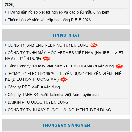
2026)
Hướng dẫn hồ sơ xét tốt nghiệp và các biểu mẫu đính kèm
Thông báo về việc xét cấp học bổng R.E.E 2026
TIN MỚI NHẤT
CÔNG TY BNB ENGINEERING TUYỂN DỤNG
CÔNG TY TNHH MÁY MÓC HERMES VIỆT NAM (HANBELL VIET
NAM) TUYỂN DỤNG
Tổng Công ty lắp máy Việt Nam - CTCP (LILAMA) tuyển dụng
[HCMC LG ELECTRONICS] - TUYỂN DỤNG CHUYÊN VIÊN THIẾT
KẾ (ĐIỀU HÒA THƯƠNG MẠI)
Công ty REE M&E tuyển dụng
Công ty TNHH Kỹ thuật Taikisha Việt Nam tuyển dụng
DAIKIN PHÚ QUỐC TUYỂN DỤNG
CÔNG TY TNHH XÂY DỰNG LƯU NGUYÊN TUYỂN DỤNG
THÔNG BÁO GIẢNG VIÊN