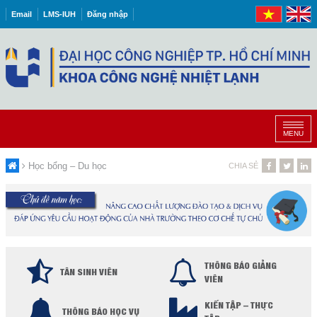
Email
LMS-IUH
Đăng nhập
MENU
Học bổng – Du học
CHIA SẺ
THÔNG BÁO GIẢNG
TÂN SINH VIÊN
VIÊN
KIẾN TẬP – THỰC
THÔNG BÁO HỌC VỤ