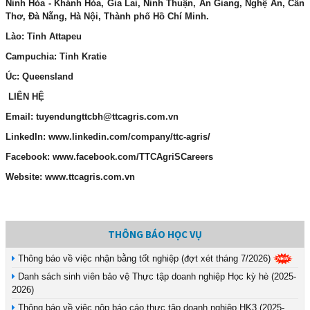
Ninh Hòa - Khánh Hòa, Gia Lai, Ninh Thuận, An Giang, Nghệ An, Cần
Thơ, Đà Nẵng, Hà Nội, Thành phố Hồ Chí Minh.
Lào: Tỉnh Attapeu
Campuchia: Tỉnh Kratie
Úc: Queensland
LIÊN HỆ
Email: tuyendungttcbh@ttcagris.com.vn
LinkedIn: www.linkedin.com/company/ttc-agris/
Facebook: www.facebook.com/TTCAgriSCareers
Website: www.ttcagris.com.vn
THÔNG BÁO HỌC VỤ
Thông báo về việc nhận bằng tốt nghiệp (đợt xét tháng 7/2026)
Danh sách sinh viên bảo vệ Thực tập doanh nghiệp Học kỳ hè (2025-
2026)
Thông báo về việc nộp báo cáo thực tập doanh nghiệp HK3 (2025-