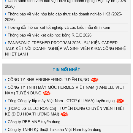
Danh sách sinh viên bảo vệ Thực tập doanh nghiệp Học kỳ hè (2025-
2026)
Thông báo về việc nộp báo cáo thực tập doanh nghiệp HK3 (2025-
2026)
Hướng dẫn hồ sơ xét tốt nghiệp và các biểu mẫu đính kèm
Thông báo về việc xét cấp học bổng R.E.E 2026
PANASONIC FRESHER PROGRAM 2026 - SỰ KIỆN CAREER
TALK KẾT NỐI DOANH NGHIỆP VÀ SINH VIÊN KHOA CÔNG NGHỆ
NHIỆT LẠNH
TIN MỚI NHẤT
CÔNG TY BNB ENGINEERING TUYỂN DỤNG
CÔNG TY TNHH MÁY MÓC HERMES VIỆT NAM (HANBELL VIET
NAM) TUYỂN DỤNG
Tổng Công ty lắp máy Việt Nam - CTCP (LILAMA) tuyển dụng
[HCMC LG ELECTRONICS] - TUYỂN DỤNG CHUYÊN VIÊN THIẾT
KẾ (ĐIỀU HÒA THƯƠNG MẠI)
Công ty REE M&E tuyển dụng
Công ty TNHH Kỹ thuật Taikisha Việt Nam tuyển dụng