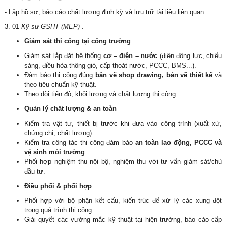
- Lập hồ sơ, báo cáo chất lượng định kỳ và lưu trữ tài liệu liên quan
3. 01
Kỹ sư GSHT (MEP)
.
Giám sát thi công tại công trường
Giám sát lắp đặt hệ thống
cơ – điện – nước
(điện động lực, chiếu
sáng, điều hòa thông gió, cấp thoát nước, PCCC, BMS...).
Đảm bảo thi công đúng
bản vẽ shop drawing, bản vẽ thiết kế
và
theo tiêu chuẩn kỹ thuật.
Theo dõi tiến độ, khối lượng và chất lượng thi công.
Quản lý chất lượng & an toàn
Kiểm tra vật tư, thiết bị trước khi đưa vào công trình (xuất xứ,
chứng chỉ, chất lượng).
Kiểm tra công tác thi công đảm bảo
an toàn lao động, PCCC và
vệ sinh môi trường
.
Phối hợp nghiệm thu nội bộ, nghiệm thu với tư vấn giám sát/chủ
đầu tư.
Điều phối & phối hợp
Phối hợp với bộ phận kết cấu, kiến trúc để xử lý các xung đột
trong quá trình thi công.
Giải quyết các vướng mắc kỹ thuật tại hiện trường, báo cáo cấp