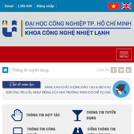
Email
LMS-IUH
Đăng nhập
MENU
Thông tin tuyển dụng
CHIA SẺ
THÔNG TIN TUYỂN
THÔNG TIN HỢP TÁC
DỤNG
THÔNG TIN CÔNG
CỔNG THÔNG TIN