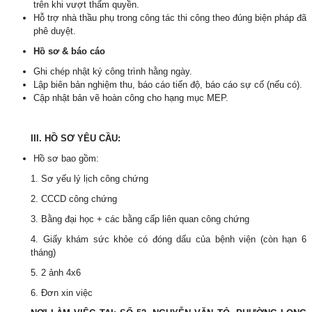
trên khi vượt thẩm quyền.
Hỗ trợ nhà thầu phụ trong công tác thi công theo đúng biện pháp đã
phê duyệt.
Hồ sơ & báo cáo
Ghi chép nhật ký công trình hằng ngày.
Lập biên bản nghiệm thu, báo cáo tiến độ, báo cáo sự cố (nếu có).
Cập nhật bản vẽ hoàn công cho hạng mục MEP.
III. HỒ SƠ YÊU CẦU:
Hồ sơ bao gồm:
1. Sơ yếu lý lịch công chứng
2. CCCD công chứng
3. Bằng đại học + các bằng cấp liên quan công chứng
4. Giấy khám sức khỏe có đóng dấu của bệnh viện (còn hạn 6
tháng)
5. 2 ảnh 4x6
6. Đơn xin việc