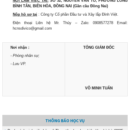
NƠI LÀM VIỆC TAI:
SỐ 52, NGUYỄN VĂN TỎ, PHƯỜNG LONG
BÌNH TÂN, BIÊN HÒA, ĐỒNG NAI (Gần cầu Đồng Nai)
Nộp hồ sơ tại
: Công ty Cổ phần Đầu tư và Xây lắp Đỉnh Việt.
Điện thoại Liên hệ Mr. Thủy – Zalo: 0908577278 Email:
hcnsdivico@gmail.com
Nơi nhận :
TỔNG GIÁM ĐỐC
- Phòng nhân sự;
- Lưu VP.
VÕ MINH TUẤN
THÔNG BÁO HỌC VỤ