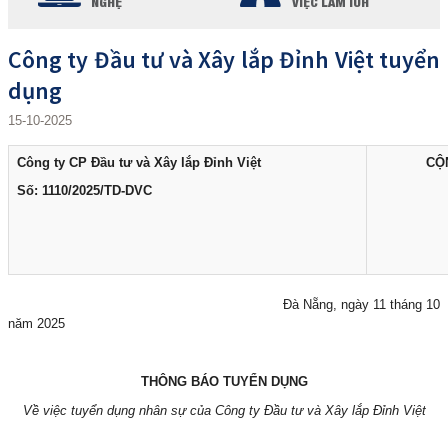
NGHỆ
VIỆC LÀM IUH
Công ty Đầu tư và Xây lắp Đỉnh Việt tuyển
dụng
15-10-2025
Công ty
CP
Đầu tư và Xây lắp Đỉnh Việt
C
Ộ
Số: 1110/2025/TD-DVC
Đà Nẵng, ngày 11 tháng 10
năm 2025
THÔNG BÁO TUYỂN DỤNG
Về việc tuyển dụng nhân sự của Công ty Đầu tư và Xây lắp Đỉnh Việt