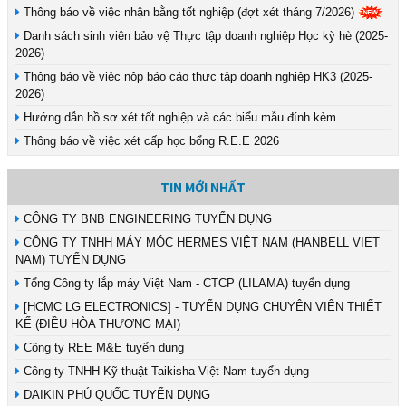
Thông báo về việc nhận bằng tốt nghiệp (đợt xét tháng 7/2026)
Danh sách sinh viên bảo vệ Thực tập doanh nghiệp Học kỳ hè (2025-
2026)
Thông báo về việc nộp báo cáo thực tập doanh nghiệp HK3 (2025-
2026)
Hướng dẫn hồ sơ xét tốt nghiệp và các biểu mẫu đính kèm
Thông báo về việc xét cấp học bổng R.E.E 2026
TIN MỚI NHẤT
CÔNG TY BNB ENGINEERING TUYỂN DỤNG
CÔNG TY TNHH MÁY MÓC HERMES VIỆT NAM (HANBELL VIET
NAM) TUYỂN DỤNG
Tổng Công ty lắp máy Việt Nam - CTCP (LILAMA) tuyển dụng
[HCMC LG ELECTRONICS] - TUYỂN DỤNG CHUYÊN VIÊN THIẾT
KẾ (ĐIỀU HÒA THƯƠNG MẠI)
Công ty REE M&E tuyển dụng
Công ty TNHH Kỹ thuật Taikisha Việt Nam tuyển dụng
DAIKIN PHÚ QUỐC TUYỂN DỤNG