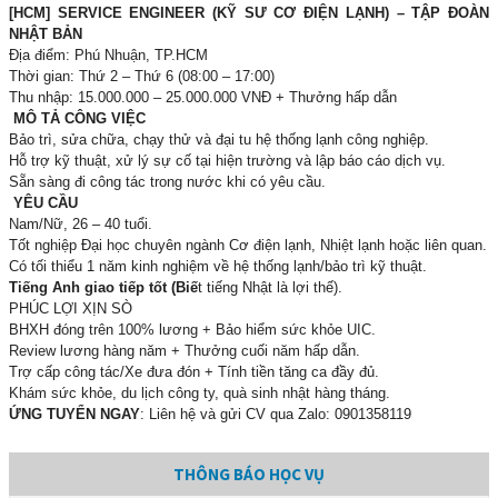
[HCM] SERVICE ENGINEER (KỸ SƯ CƠ ĐIỆN LẠNH) – TẬP ĐOÀN
NHẬT BẢN
Địa điểm: Phú Nhuận, TP.HCM
Thời gian: Thứ 2 – Thứ 6 (08:00 – 17:00)
Thu nhập: 15.000.000 – 25.000.000 VNĐ + Thưởng hấp dẫn
MÔ TẢ CÔNG VIỆC
Bảo trì, sửa chữa, chạy thử và đại tu hệ thống lạnh công nghiệp.
Hỗ trợ kỹ thuật, xử lý sự cố tại hiện trường và lập báo cáo dịch vụ.
Sẵn sàng đi công tác trong nước khi có yêu cầu.
YÊU CẦU
Nam/Nữ, 26 – 40 tuổi.
Tốt nghiệp Đại học chuyên ngành Cơ điện lạnh, Nhiệt lạnh hoặc liên quan.
Có tối thiểu 1 năm kinh nghiệm về hệ thống lạnh/bảo trì kỹ thuật.
Tiếng Anh giao tiếp tốt (Biế
t tiếng Nhật là lợi thế).
PHÚC LỢI XỊN SÒ
BHXH đóng trên 100% lương + Bảo hiểm sức khỏe UIC.
Review lương hàng năm + Thưởng cuối năm hấp dẫn.
Trợ cấp công tác/Xe đưa đón + Tính tiền tăng ca đầy đủ.
Khám sức khỏe, du lịch công ty, quà sinh nhật hàng tháng.
ỨNG TUYỂN NGAY
: Liên hệ và gửi CV qua Zalo: 0901358119
THÔNG BÁO HỌC VỤ