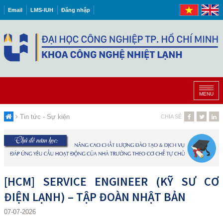
Email
LMS-IUH
Đăng nhập
MENU
Tin tức - Sự kiện
CHIA SẺ
[HCM] SERVICE ENGINEER (KỸ SƯ CƠ
ĐIỆN LẠNH) – TẬP ĐOÀN NHẬT BẢN
07-07-2026