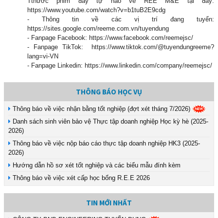
Tthước phim đầy tự hào về REE M&E tại đây:
https://www.youtube.com/watch?v=b1tuB2E9cdg
- Thông tin về các vị trí đang tuyển:
https://sites.google.com/reeme.com.vn/tuyendung
- Fanpage Facebook: https://www.facebook.com/reemejsc/
- Fanpage TikTok: https://www.tiktok.com/@tuyendungreeme?
lang=vi-VN
- Fanpage Linkedin: https://www.linkedin.com/company/reemejsc/
THÔNG BÁO HỌC VỤ
Thông báo về việc nhận bằng tốt nghiệp (đợt xét tháng 7/2026)
Danh sách sinh viên bảo vệ Thực tập doanh nghiệp Học kỳ hè (2025-
2026)
Thông báo về việc nộp báo cáo thực tập doanh nghiệp HK3 (2025-
2026)
Hướng dẫn hồ sơ xét tốt nghiệp và các biểu mẫu đính kèm
Thông báo về việc xét cấp học bổng R.E.E 2026
TIN MỚI NHẤT