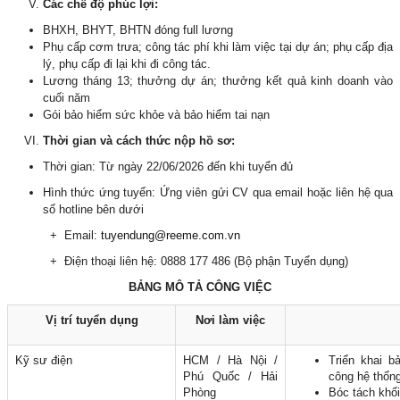
Các chế độ phúc lợi:
BHXH, BHYT, BHTN đóng full lương
Phụ cấp cơm trưa; công tác phí khi làm việc tại dự án; phụ cấp địa
lý, phụ cấp đi lại khi đi công tác.
Lương tháng 13; thưởng dự án; thưởng kết quả kinh doanh vào
cuối năm
Gói bảo hiểm sức khỏe và bảo hiểm tai nạn
Thời gian và cách thức nộp hồ sơ:
Thời gian: Từ ngày 22/06/2026 đến khi tuyển đủ
Hình thức ứng tuyển: Ứng viên gửi CV qua email hoặc liên hệ qua
số hotline bên dưới
+ Email:
tuyendung@reeme.com.vn
+ Điện thoại liên hệ: 0888 177 486 (Bộ phận Tuyển dụng)
BẢNG MÔ TẢ CÔNG VIỆC
Vị trí tuyển dụng
Nơi làm việc
Kỹ sư điện
HCM / Hà Nội /
Triển khai b
Phú Quốc / Hải
công hệ thống
Phòng
Bóc tách khối