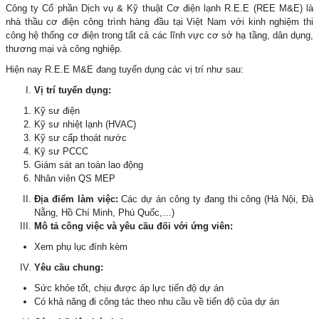
Công ty Cổ phần Dịch vụ & Kỹ thuật Cơ điện lạnh R.E.E (REE M&E) là
nhà thầu cơ điện công trình hàng đầu tại Việt Nam với kinh nghiệm thi
công hệ thống cơ điện trong tất cả các lĩnh vực cơ sở hạ tầng, dân dụng,
thương mại và công nghiệp.
Hiện nay R.E.E M&E đang tuyển dụng các vị trí như sau:
Vị trí tuyển dụng:
Kỹ sư điện
Kỹ sư nhiệt lạnh (HVAC)
Kỹ sư cấp thoát nước
Kỹ sư PCCC
Giám sát an toàn lao động
Nhân viên QS MEP
Địa điểm làm việc:
Các dự án công ty đang thi công (Hà Nội, Đà
Nẵng, Hồ Chí Minh, Phú Quốc,…)
Mô tả công việc và yêu cầu đối với ứng viên:
Xem phụ lục đính kèm
Yêu cầu chung:
Sức khỏe tốt, chịu được áp lực tiến độ dự án
Có khả năng đi công tác theo nhu cầu về tiến độ của dự án