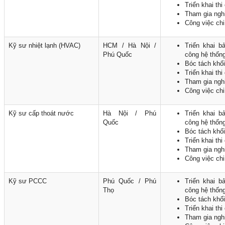
Triển khai thi
Tham gia nghi
Công việc chi 
Kỹ sư nhiệt lạnh (HVAC)
HCM / Hà Nội /
Triển khai b
Phú Quốc
công hệ thốn
Bóc tách khối
Triển khai thi
Tham gia nghi
Công việc chi 
Kỹ sư cấp thoát nước
Hà Nội / Phú
Triển khai b
Quốc
công hệ thốn
Bóc tách khối
Triển khai thi
Tham gia nghi
Công việc chi 
Kỹ sư PCCC
Phú Quốc / Phú
Triển khai b
Thọ
công hệ thốn
Bóc tách khối
Triển khai thi
Tham gia nghi