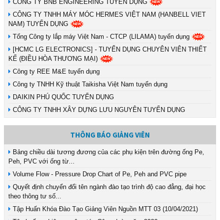
CÔNG TY BNB ENGINEERING TUYỂN DỤNG
CÔNG TY TNHH MÁY MÓC HERMES VIỆT NAM (HANBELL VIET
NAM) TUYỂN DỤNG
Tổng Công ty lắp máy Việt Nam - CTCP (LILAMA) tuyển dụng
[HCMC LG ELECTRONICS] - TUYỂN DỤNG CHUYÊN VIÊN THIẾT
KẾ (ĐIỀU HÒA THƯƠNG MẠI)
Công ty REE M&E tuyển dụng
Công ty TNHH Kỹ thuật Taikisha Việt Nam tuyển dụng
DAIKIN PHÚ QUỐC TUYỂN DỤNG
CÔNG TY TNHH XÂY DỰNG LƯU NGUYÊN TUYỂN DỤNG
THÔNG BÁO GIẢNG VIÊN
Bảng chiều dài tương đương của các phụ kiện trên đường ống Pe,
Peh, PVC với ống từ...
Volume Flow - Pressure Drop Chart of Pe, Peh and PVC pipe
Quyết định chuyển đổi tên ngành đào tạo trình độ cao đẳng, đại học
theo thông tư số...
Tập Huấn Khóa Đào Tạo Giảng Viên Nguồn MTT 03 (10/04/2021)