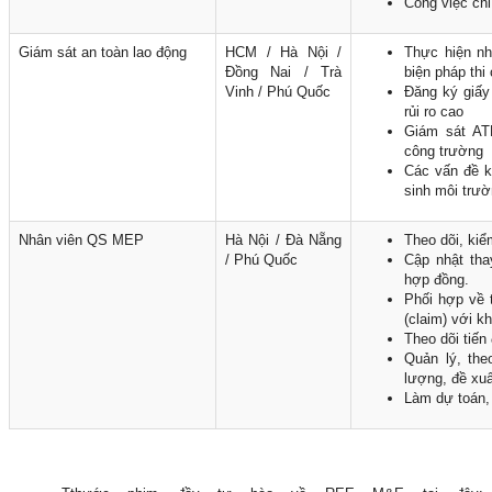
Công việc chi 
Giám sát an toàn lao động
HCM / Hà Nội /
Thực hiện nh
Đồng Nai / Trà
biện pháp thi
Vinh / Phú Quốc
Đăng ký giấy
rủi ro cao
Giám sát ATL
công trường
Các vấn đề k
sinh môi trườ
Nhân viên QS MEP
Hà Nội / Đà Nẵng
Theo dõi, kiể
/ Phú Quốc
Cập nhật thay
hợp đồng.
Phối hợp về t
(claim) với k
Theo dõi tiến 
Quản lý, the
lượng, đề xuấ
Làm dự toán, 