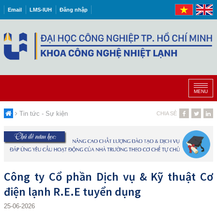
Email
LMS-IUH
Đăng nhập
MENU
Tin tức - Sự kiện
CHIA SẺ
Công ty Cổ phần Dịch vụ & Kỹ thuật Cơ
điện lạnh R.E.E tuyển dụng
25-06-2026