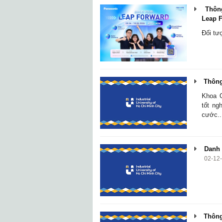
Thông
Leap 
Đối tư
Thông 
Khoa C
tốt ng
cước..
Danh s
02-12
Thông 