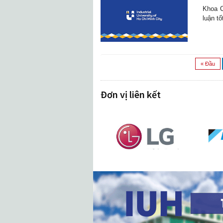
Khoa C
luận tố
« Đầu
Đơn vị liên kết