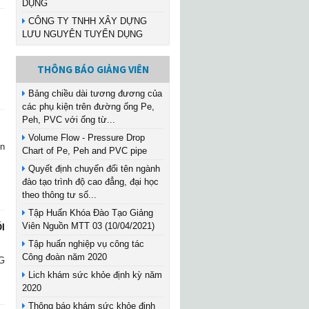
DỤNG
CÔNG TY TNHH XÂY DỰNG
LƯU NGUYÊN TUYỂN DỤNG
THÔNG BÁO GIẢNG VIÊN
Bảng chiều dài tương đương của
các phụ kiện trên đường ống Pe,
Peh, PVC với ống từ...
Volume Flow - Pressure Drop
ện
Chart of Pe, Peh and PVC pipe
Quyết định chuyển đổi tên ngành
đào tạo trình độ cao đẳng, đại học
theo thông tư số...
Tập Huấn Khóa Đào Tạo Giảng
Viên Nguồn MTT 03 (10/04/2021)
I
Tập huấn nghiệp vụ công tác
Công đoàn năm 2020
G
Lich khám sức khỏe định kỳ năm
2020
Thông báo khám sức khỏe định