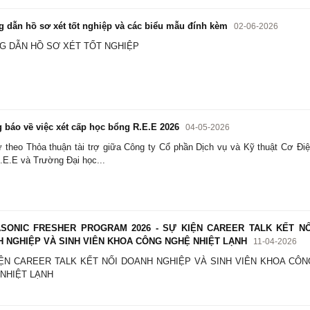
dẫn hồ sơ xét tốt nghiệp và các biểu mẫu đính kèm
02-06-2026
 DẪN HỒ SƠ XÉT TỐT NGHIỆP
báo về việc xét cấp học bổng R.E.E 2026
04-05-2026
 theo Thỏa thuận tài trợ giữa Công ty Cổ phần Dịch vụ và Kỹ thuật Cơ Đi
.E.E và Trường Đại học...
SONIC FRESHER PROGRAM 2026 - SỰ KIỆN CAREER TALK KẾT NỐ
 NGHIỆP VÀ SINH VIÊN KHOA CÔNG NGHỆ NHIỆT LẠNH
11-04-2026
ỆN CAREER TALK KẾT NỐI DOANH NGHIỆP VÀ SINH VIÊN KHOA CÔN
NHIỆT LẠNH