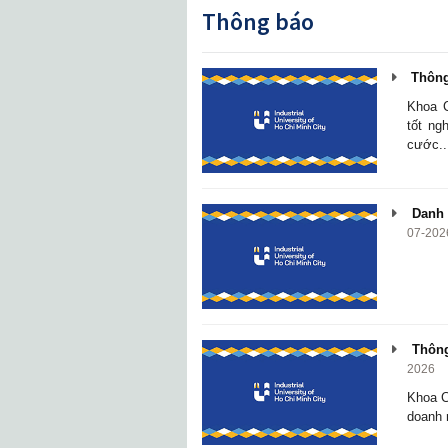
Thông báo
Thông 
Khoa C
tốt ng
cước..
Danh s
07-202
Thông 
2026
Khoa C
doanh 