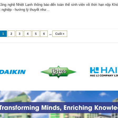
ông nghệ Nhiệt Lạnh thông báo đến toàn thể sinh viên về thời hạn nộp Kh
t nghiệp - hướng lý thuyết như...
1
2
3
4
5
6
...
Cuối »