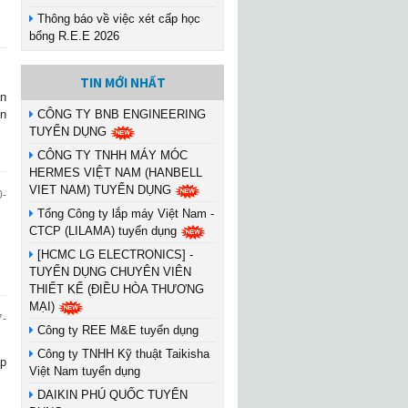
Thông báo về việc xét cấp học
bổng R.E.E 2026
TIN MỚI NHẤT
ận
ăn
CÔNG TY BNB ENGINEERING
TUYỂN DỤNG
CÔNG TY TNHH MÁY MÓC
HERMES VIỆT NAM (HANBELL
VIET NAM) TUYỂN DỤNG
0-
Tổng Công ty lắp máy Việt Nam -
CTCP (LILAMA) tuyển dụng
[HCMC LG ELECTRONICS] -
TUYỂN DỤNG CHUYÊN VIÊN
THIẾT KẾ (ĐIỀU HÒA THƯƠNG
MẠI)
7-
Công ty REE M&E tuyển dụng
Công ty TNHH Kỹ thuật Taikisha
ập
Việt Nam tuyển dụng
DAIKIN PHÚ QUỐC TUYỂN