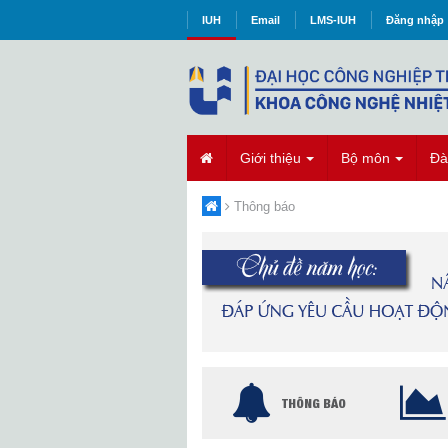
IUH
Email
LMS-IUH
Đăng nhập
Giới thiệu
Bộ môn
Đà
Thông báo
THÔNG BÁO