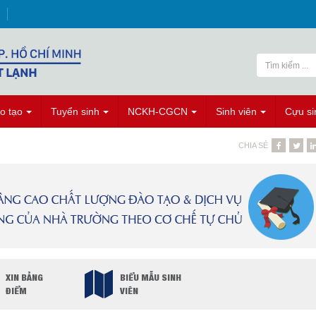
o tạo
Tuyển sinh
NCKH-CGCN
Sinh viên
Cựu si
CHIA SẺ
XIN BẢNG
BIỂU MẪU SINH
ĐIỂM
VIÊN