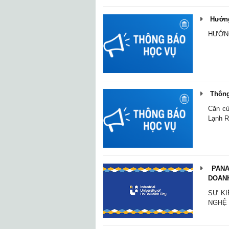
Hướng 
HƯỚNG
Thông 
Căn cứ
Lạnh R
PANA
DOANH
SỰ KI
NGHỆ 