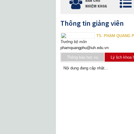
BAN CHỦ
NHIỆM KHOA
Thông tin giảng viên
TS. PHẠM QUANG 
Trưởng bộ môn
phamquangphu@iuh.edu.vn
Thông báo học vụ
Lý lịch khoa 
Nội dung đang cập nhật...