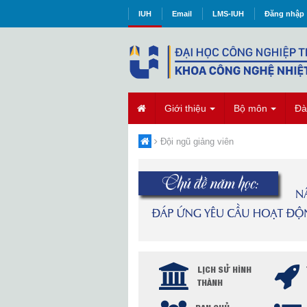
IUH
Email
LMS-IUH
Đăng nhập
Giới thiệu
Bộ môn
Đà
Đội ngũ giảng viên
LỊCH SỬ HÌNH
THÀNH