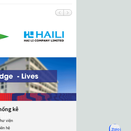
hống kê
hư viện
iên hệ