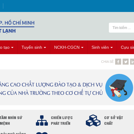
o tạo
Tuyển sinh
NCKH-CGCN
Sinh viên
Cựu si
CHIA SẺ
TẦM NHÌN SỨ
CHIẾN LƯỢC
CƠ SỞ VẬT
MỆNH
PHÁT TRIỂN
CHẤT