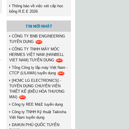
Thông báo về việc xét cấp học
bổng R.E.E 2026
TIN MỚI NHẤT
CÔNG TY BNB ENGINEERING
TUYỂN DỤNG
CÔNG TY TNHH MÁY MÓC
HERMES VIỆT NAM (HANBELL
VIET NAM) TUYỂN DỤNG
Tổng Công ty lắp máy Việt Nam -
CTCP (LILAMA) tuyển dụng
[HCMC LG ELECTRONICS] -
TUYỂN DỤNG CHUYÊN VIÊN
THIẾT KẾ (ĐIỀU HÒA THƯƠNG
MẠI)
Công ty REE M&E tuyển dụng
Công ty TNHH Kỹ thuật Taikisha
Việt Nam tuyển dụng
DAIKIN PHÚ QUỐC TUYỂN